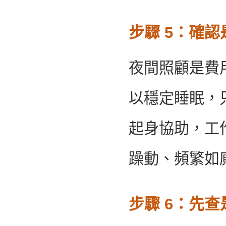
步驟 5：確
夜間照顧是費
以穩定睡眠，
起身協助，工
躁動、頻繁如
步驟 6：先