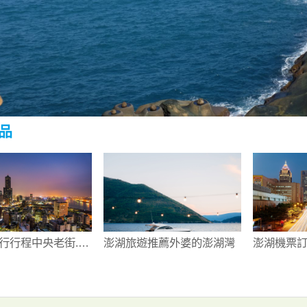
品
行行程中央老街.四
澎湖旅遊推薦外婆的澎湖灣
澎湖機票訂
海大橋
湖天后宮