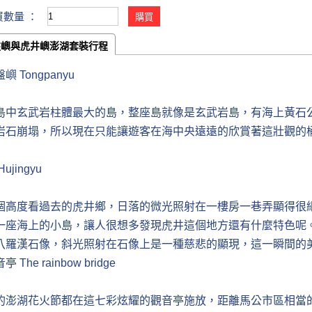
買數量 ：
盤嶼與虎井嶼澎湖套裝行程
 Tongpanyu
島中玄武岩柱體最大的島，整座島就像是玄武岩島，有海上黃石
岩石崩塌，所以現在只能讓遊客在海中央遠遠的欣賞著這壯觀的
ujingyu
個高度看過去的虎井鄉，日落的微光照射在一樓房一巷弄顯得很
一座海上的小島，讓人很想多發現虎井這個地方還有什麼特色呢
八羅漢石像，斜光照射在石像上是一種慈悲的顯現，這一瞬間的
The rainbow bridge
的澎湖花火節都在這七彩炫耀的觀音亭施放，距離馬公市區相當