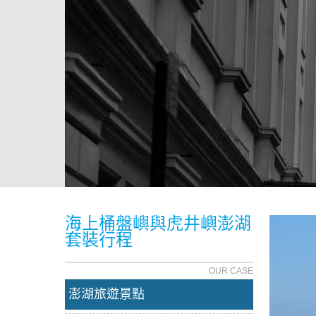
海上桶盤嶼與虎井嶼澎湖
套裝行程
OUR CASE
澎湖旅遊景點