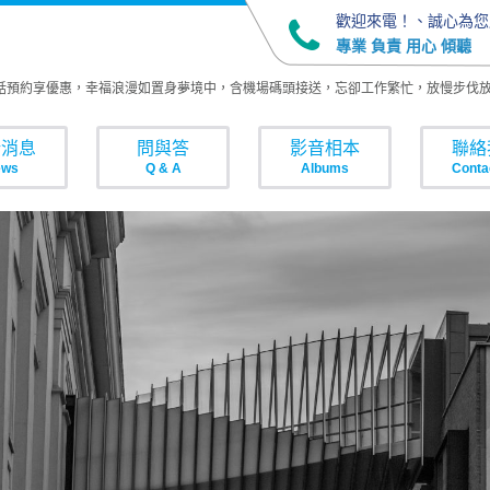
歡迎來電！、誠心為您
專業 負責 用心 傾聽
預約享優惠，幸福浪漫如置身夢境中，含機場碼頭接送，忘卻工作繁忙，放慢步伐放
新消息
問與答
影音相本
聯絡
ews
Q & A
Albums
Conta