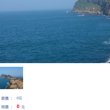
0元
原價 ：
0
元
特價 ：