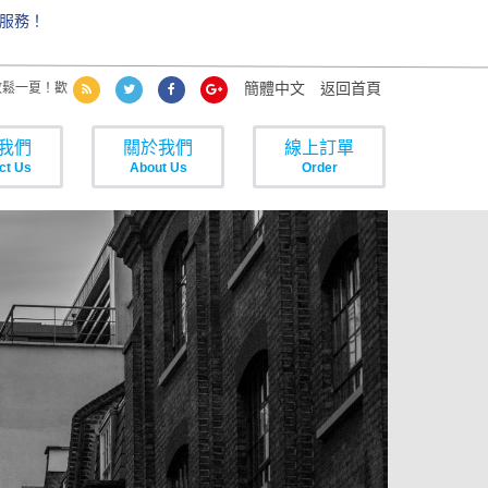
服務！
簡體中文
返回首頁
鬆一夏！歡迎雙人旅行、親子出遊預約住宿，日夜雙享悠閒時光。
歡樂周年
我們
關於我們
線上訂單
ct Us
About Us
Order