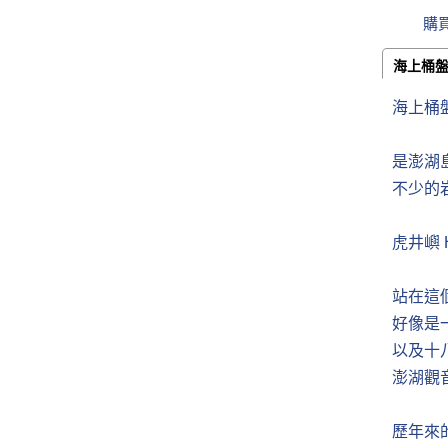
購
海上桶
海上桶盤嶼
是澎湖
不少的
虎井嶼 H
站在這
好像是
以及十
澎湖觀音亭 
歷年來