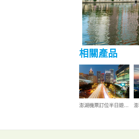
相關產品
澎湖機票訂位半日遊6
澎
選1澎湖天后宮
台